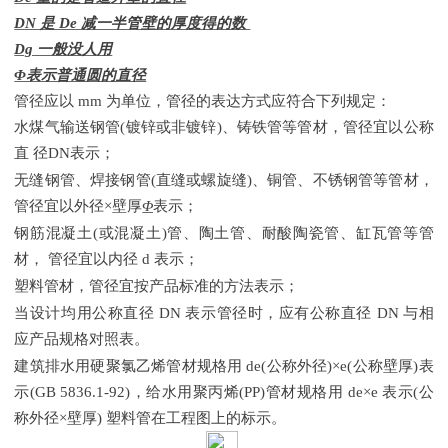
DN 是 De 减一半管壁的厚度得的数
Dg 一般没人用
Φ表示普通圆的直径
管径应以
mm 为单位，管径的表达方式应符合下列规定：
水煤气输送钢管
(镀锌或非镀锌)、铸铁管等管材，管径宜以公称
直 径DN表示；
无缝钢管、焊接钢管
(直缝或螺旋缝)、铜管、不锈钢管等管材，
管径宜以外径×壁厚
Φ
表示；
钢筋混凝土
(或混凝土)管、陶土管、耐酸陶瓷管、缸瓦管等管
材， 管径宜以内径 d 表示；
塑料管材，管径宜按产品标准的方法表示；
当设计均用公称直径
DN 表示管径时，应有公称直径 DN 与相
应产品规格对照表。
建筑排水用硬聚氯乙烯管材规格用
de(公称外径)×e(公称壁厚)表
示(GB 5836.1-92)，给水用聚丙烯(PP)管材规格用 de×e 表示(公
称外径×壁厚) 塑料管在工程图上的标示。