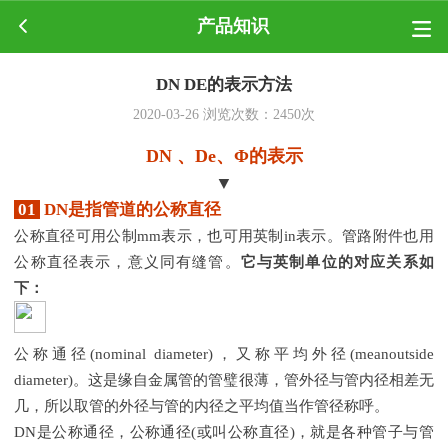
产品知识
DN DE的表示方法
2020-03-26
浏览次数：
2450
次
DN 、De、
Φ
的表示
▼
01
DN是指管道的公称直径
公称直径可用公制
mm表示，也可用英制in表示。管路附件也用
公称直径表示，意义同有缝管。
它与英制单位的对应关系如
下：
公称通径
(nominal diameter)，又称平均外径(meanoutside
diameter)。这是缘自金属管的管璧很薄，管外径与管内径相差无
几，所以取管的外径与管的内径之平均值当作管径称呼。
DN是公称通径，公称通径(或叫公称直径)，就是各种管子与管