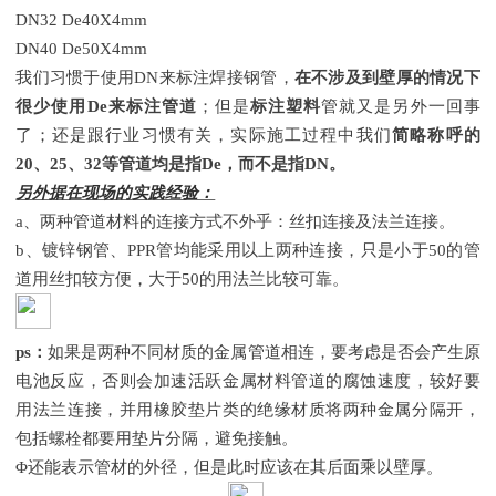
DN32 De40X4mm
DN40 De50X4mm
我们习惯于使用
DN来标注焊接钢管，
在不涉及到壁厚的情况下
很少使用
De来标注管道
；但是
标注塑料
管就又是另外一回事
了；还是跟行业习惯有关，实际施工过程中我们
简略称呼的
20、25、32等管道均是指De，而不是指DN。
另外据在现场的实践经验：
a、两种管道材料的连接方式不外乎：丝扣连接及法兰连接。
b、镀锌钢管、PPR管均能采用以上两种连接，只是小于50的管
道用丝扣较方便，大于50的用法兰比较可靠。
ps：
如果是两种不同材质的金属管道相连，要考虑是否会产生原
电池反应，否则会加速活跃金属材料管道的腐蚀速度，较好要
用法兰连接，并用橡胶垫片类的绝缘材质将两种金属分隔开，
包括螺栓都要用垫片分隔，避免接触。
Φ还能表示管材的外径，但是此时应该在其后面乘以壁厚。