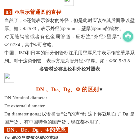
03
Φ表示普通圆的直径
当然了，
Φ还能表示管材的外径，但是此时应该在其后面乘以壁
厚。如：Φ25×3，表示外径为25mm，壁厚为3mm的管材。
对无缝钢管或者有色金属管道，应标注
“外径×壁厚”。如：
Φ107×4，其中Φ可省略。
中国、
ISO和日本的部分钢管标注采用壁厚尺寸表示钢管壁厚系
列。对于这类钢管，表示方法为管外径×壁厚。如：Φ60.5×3.8
各管材公称直径和外径对照表
DN 、De、Dg、
Φ
的区别
▼
DN Nominal diameter
De external diameter
Dg diameter gong(汉语拼音“公”的声母) 这下你就明白了,Dg 是
国产货， 有中国特色的国产货，现在都不用了。
DN 、De、Dg 、Φ的关系
De 量的是管道外壁的直径