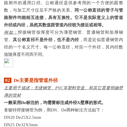
路附件的通用口径。公称通径是供参考用的一个方便的圆整
数，与加工尺寸仅呈不严格的关系。
同一公称直径的管子与管
路附件均能相互连接，具有互换性。它不是实际意义上的管道
外径或内径，虽然其数值跟管道内径较为接近或相等。
例如：
焊接钢管按厚度可分为薄壁钢管、普通钢管和加厚钢
管。
其公称直径不是外径，也不是内径
，而是近似普通钢管内
径的一个名义尺寸。每一公称直径，对应一个外径，其内径数
值随厚度不同而不同。
02
De主要是指管道外径
主要用于描述：无缝钢管、
PVC等塑料管道、和其它需要明确壁
厚的管材
一般采用
De标注的，均需要标注成外径X壁厚的形式。
拿镀锌焊接钢管为例，用
DN、De两种标注方法如下：
DN20 De25X2.5mm
DN25 De32X3mm