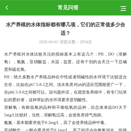
常见问答
水产养殖的水体指标都有哪几项，它们的正常值多少合
适？
2020-04-01
浏览次数：
2834
次
水产养殖对水体比较关注的指标基本上有这几个：PH，DO（溶解
氧），氨氮，亚硝酸盐，水温，盐度。还有个别的会关注一下总碱
度和硫化氢。
PH：绝大多数水产养殖品种在中性或者弱碱性的水环境下比较适合
生存，比如在ph7.5-8.2之间。淡水鱼类对ph的适应范围能更广一下，
在ph6.5-9.0之间都可以。说句题外话，在观赏鱼养殖中，有专门玩草
缸的爱好者，这种草缸的水环境要求是弱酸性。
溶解氧：有耐低氧的品种和不耐低氧的品种，但总体来说DO大于
5mg/L比较好，当然，溶解氧过高，会使鱼类得气泡病。
氨氮：基本都要求低于0.2mg/L，高了会使养殖品种中毒。
亚硝酸盐：一般会要求低于0.1mg/L，高了的话会向氨氮转化，间接