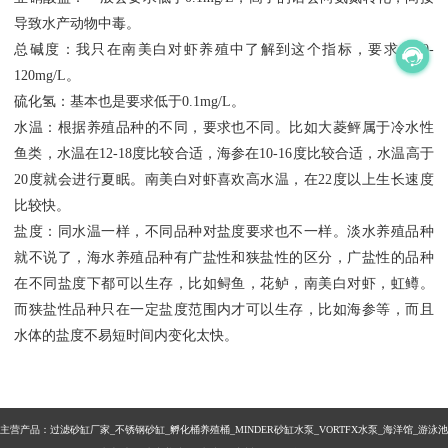
导致水产动物中毒。
总碱度：我只在南美白对虾养殖中了解到这个指标，要求在80-
120mg/L。
硫化氢：基本也是要求低于0.1mg/L。
水温：根据养殖品种的不同，要求也不同。比如大菱鲆属于冷水性
鱼类，水温在12-18度比较合适，海参在10-16度比较合适，水温高于
20度就会进行夏眠。南美白对虾喜欢高水温，在22度以上生长速度
比较快。
盐度：同水温一样，不同品种对盐度要求也不一样。淡水养殖品种
就不说了，海水养殖品种有广盐性和狭盐性的区分，广盐性的品种
在不同盐度下都可以生存，比如鲟鱼，花鲈，南美白对虾，虹鳟。
而狭盐性品种只在一定盐度范围内才可以生存，比如海参等，而且
水体的盐度不易短时间内变化太快。
主营产品：过滤砂缸厂家_不锈钢砂缸_孵化桶养殖桶_MINDER砂缸水泵_VORTFX水泵_海洋馆_游泳池