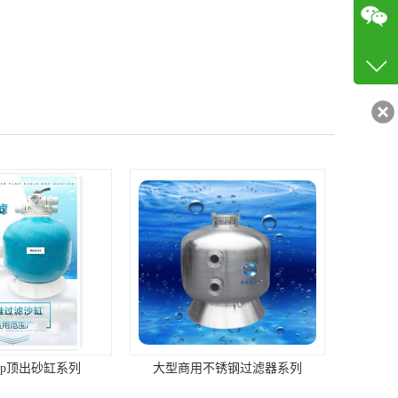
咨询
13719
客服q
19027
p顶出砂缸系列
大型商用不锈钢过滤器系列