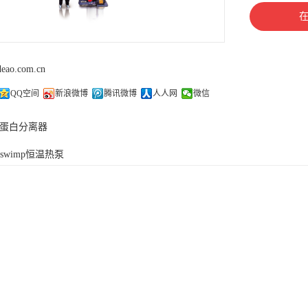
deao.com.cn
QQ空间
新浪微博
腾讯微博
人人网
微信
蛋白分离器
oswimp恒温热泵