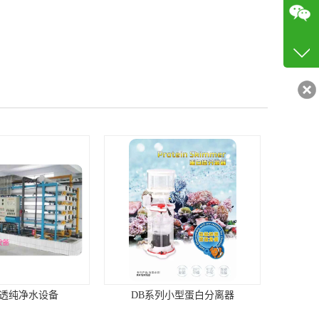
咨询
13719
客服q
19027
渗透纯净水设备
DB系列小型蛋白分离器